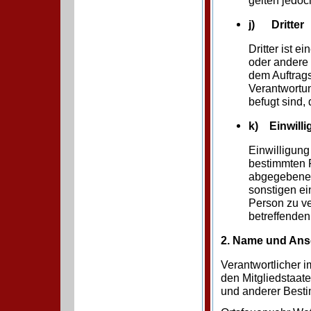
gelten jedoc
j) Dritter
Dritter ist e
oder andere 
dem Auftrags
Verantwortun
befugt sind,
k) Einwill
Einwilligung 
bestimmten F
abgegebene 
sonstigen ei
Person zu ve
betreffende
2. Name und Ansc
Verantwortlicher 
den Mitgliedstaat
und anderer Besti