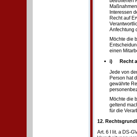
betroffenen 
Maßnahmen, 
Interessen d
Recht auf Er
Verantwortli
Anfechtung 
Möchte die b
Entscheidung
einen Mitarb
i) Recht au
Jede von de
Person hat 
gewährte Rec
personenbezo
Möchte die b
geltend mach
für die Vera
12. Rechtsgrundl
Art. 6 I lit. a D