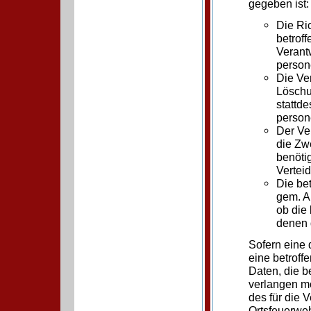
gegeben ist:
Die Ri
betroff
Verantw
person
Die Ver
Löschu
stattd
person
Der Ve
die Zwe
benöti
Vertei
Die be
gem. Ar
ob die
denen 
Sofern eine
eine betrof
Daten, die b
verlangen mö
des für die 
Ortsfeuerweh