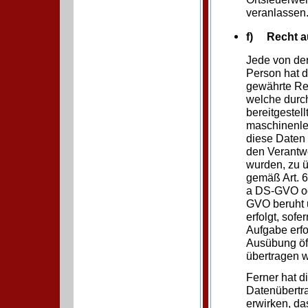
veranlassen
f) Recht au
Jede von de
Person hat 
gewährte Re
welche durch
bereitgestel
maschinenle
diese Daten
den Verantwo
wurden, zu ü
gemäß Art. 6
a DS-GVO od
GVO beruht u
erfolgt, sof
Aufgabe erfor
Ausübung öff
übertragen 
Ferner hat d
Datenübertr
erwirken, d