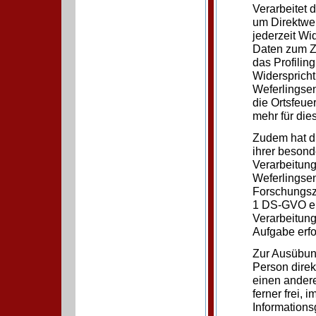
Verarbeitet
um Direktwer
jederzeit W
Daten zum Zw
das Profilin
Widerspricht
Weferlingsen
die Ortsfeu
mehr für die
Zudem hat di
ihrer besond
Verarbeitung
Weferlingsen
Forschungsz
1 DS-GVO erf
Verarbeitung 
Aufgabe erfo
Zur Ausübung
Person direk
einen andere
ferner frei,
Informations