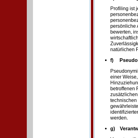
Profiling ist
personenbezo
personenbez
persönliche 
bewerten, in
wirtschaftli
Zuverlässigk
natürlichen 
f) Pseudo
Pseudonymis
einer Weise
Hinzuziehung
betroffenen
zusätzliche
technischen
gewährleist
identifizier
werden.
g) Verantwo