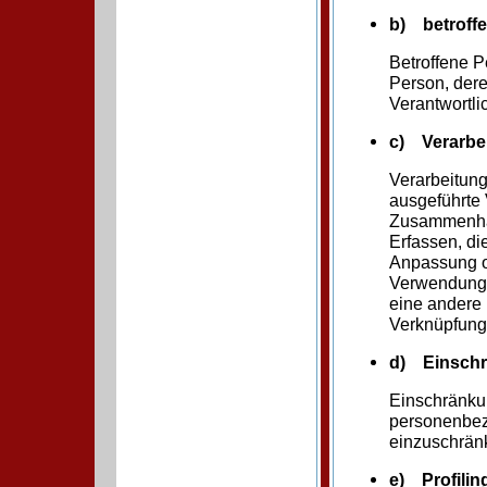
b) betroff
Betroffene Pe
Person, der
Verantwortli
c) Verarbe
Verarbeitung
ausgeführte
Zusammenhan
Erfassen, di
Anpassung o
Verwendung, 
eine andere 
Verknüpfung,
d) Einschr
Einschränkun
personenbezo
einzuschrän
e) Profilin