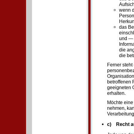
Aufsic
wenn d
Person
Herkun
das Be
einsch
und — 
Informa
die an
die be
Ferner steht
personenbezo
Organisation 
betroffenen 
geeigneten 
erhalten.
Möchte eine 
nehmen, kann
Verarbeitun
c) Recht a