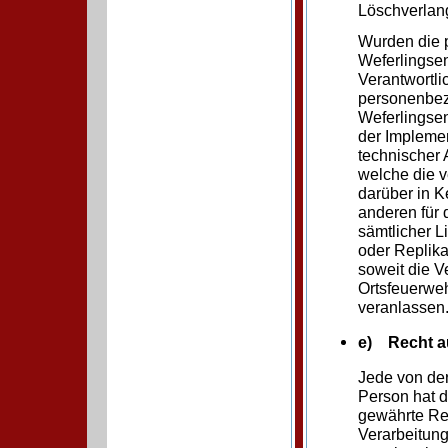
Löschverlan
Wurden die 
Weferlingsen
Verantwortl
personenbezo
Weferlingsen
der Implem
technischer 
welche die v
darüber in K
anderen für 
sämtlicher 
oder Replika
soweit die Ve
Ortsfeuerweh
veranlassen
e) Recht a
Jede von de
Person hat 
gewährte Re
Verarbeitun