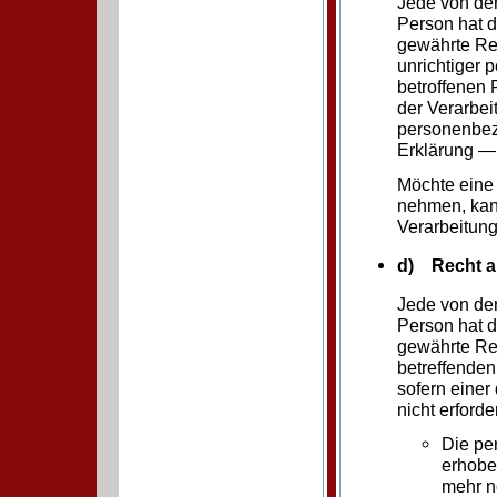
Jede von de
Person hat 
gewährte Rec
unrichtiger 
betroffenen 
der Verarbei
personenbez
Erklärung —
Möchte eine 
nehmen, kann
Verarbeitun
d) Recht a
Jede von de
Person hat 
gewährte Rec
betreffende
sofern einer
nicht erforder
Die pe
erhoben
mehr n