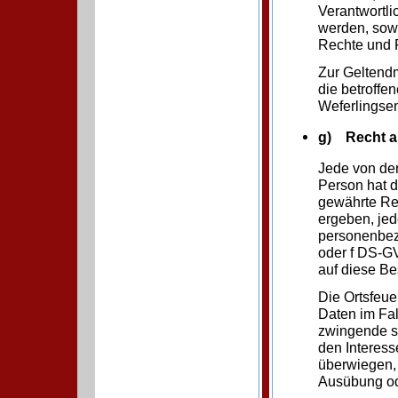
Verantwortli
werden, sowe
Rechte und F
Zur Geltend
die betroffe
Weferlingse
g) Recht a
Jede von de
Person hat 
gewährte Rec
ergeben, jed
personenbezo
oder f DS-GV
auf diese Be
Die Ortsfeu
Daten im Fal
zwingende s
den Interess
überwiegen, 
Ausübung od