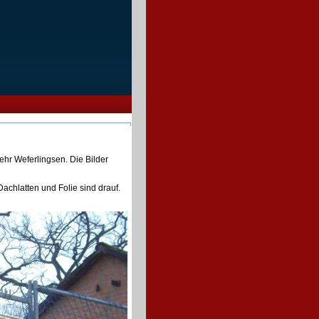
hr Weferlingsen. Die Bilder
Dachlatten und Folie sind drauf.